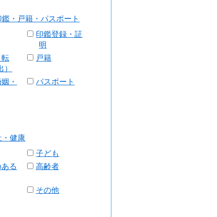
印鑑・戸籍・パスポート
印鑑登録・証
明
（転
戸籍
出）
婚姻・
パスポート
祉・健康
子ども
のある
高齢者
その他