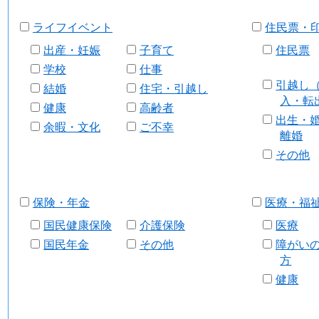
ライフイベント
住民票・
出産・妊娠
子育て
住民票
学校
仕事
引越し
結婚
住宅・引越し
入・転
健康
高齢者
出生・
余暇・文化
ご不幸
離婚
その他
保険・年金
医療・福
国民健康保険
介護保険
医療
国民年金
その他
障がい
方
健康