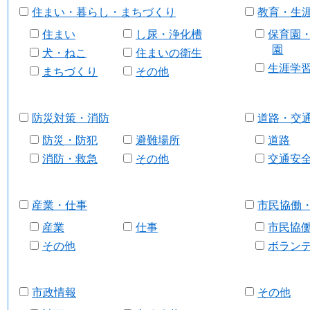
住まい・暮らし・まちづくり
教育・生
住まい
し尿・浄化槽
保育園
園
犬・ねこ
住まいの衛生
生涯学
まちづくり
その他
防災対策・消防
道路・交
防災・防犯
避難場所
道路
消防・救急
その他
交通安
産業・仕事
市民協働
産業
仕事
市民協
その他
ボラン
市政情報
その他