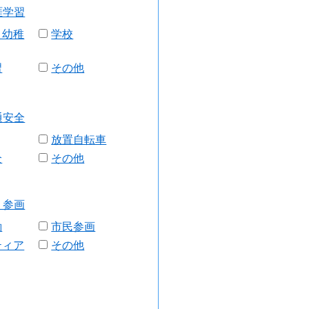
涯学習
・幼稚
学校
習
その他
通安全
放置自転車
全
その他
・参画
働
市民参画
ティア
その他