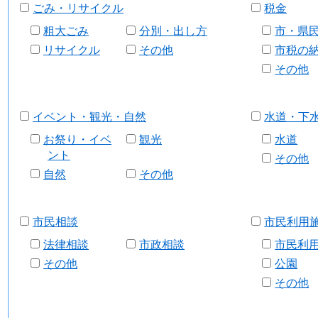
ごみ・リサイクル
税金
粗大ごみ
分別・出し方
市・県
リサイクル
その他
市税の
その他
イベント・観光・自然
水道・下
お祭り・イベ
観光
水道
ント
その他
自然
その他
市民相談
市民利用
法律相談
市政相談
市民利
その他
公園
その他